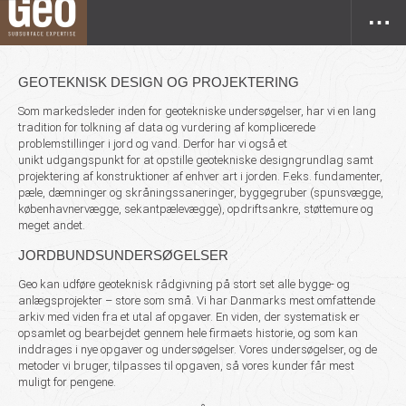
GEOTEKNISK DESIGN OG PROJEKTERING
Som markedsleder inden for geotekniske undersøgelser, har
vi en
lang
tradition for tolkning af data og vurdering af komplicerede
problemstillinger i jord og vand. Derfor har vi også et
unikt udgangspunkt
for at opstille
geotekniske designgrundlag samt
projektering af konstruktioner af enhver art i jorden. F.eks. fundamenter,
pæle, dæmninger og skråningssaneringer, byggegruber (spunsvægge,
københavnervægge, sekantpælevægge), opdriftsankre, støttemure og
meget andet.
JORDBUNDSUNDERSØGELSER
Geo kan udføre geoteknisk rådgivning på stort set alle bygge- og
anlægsprojekter
–
store som små. Vi har Danmarks mest omfattende
arkiv med viden fra
et
utal af opgaver. E
n viden, der systematisk er
opsamlet og bearbejdet gennem hele firmaets historie, og som kan
inddrages i nye opgaver og undersøgelser. Vores undersøgelser, og de
metoder vi bruger, tilpasses til opgaven, så vores kunder får mest
muligt for pengene.