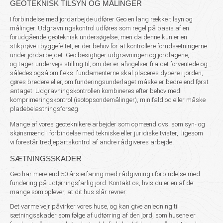
GEOTEKNISK TILSYN OG MÅLINGER
I forbindelse med jordarbejde udfører Geo en lang række tilsyn og
målinger. Udgravningskontrol udføres som regel på basis af en
forudgående geoteknisk undersøgelse, men da denne kun er en
stikprøve i
byggefeltet,
er der behov for at kontrollere forudsætningerne
under jordarbejdet. Geo besigtiger udgravningen
og jordlagene,
og tager undervejs stilling til, om der er afvigelser fra det forventede og
således også om f.eks. fundamenterne skal placeres dybere i jorden,
gøres bredere eller, om funderingsunderlaget måske er bedre end først
antaget. Udgravningskontrollen kombineres efter behov med
komprimeringskontrol (isotopsondemålinger), minifaldlod eller måske
pladebelastningsforsøg.
Mange af vores geoteknikere arbejder som opmænd dvs. som syn- og
skønsmænd i forbindelse med tekniske eller juridiske tvister, ligesom
vi forestår tredjepartskontrol af andre rådgiveres arbejde.
SÆTNINGSSKADER
Geo har mere end 50 års erfaring med rådgivning i forbindelse med
fundering på udtørringsfarlig jord. Kontakt os, hvis du er en af de
mange som oplever, at dit hus slår revner.
Det varme vejr påvirker vores huse, og kan give anledning til
sætningsskader som følge af udtørring af den jord, som husene er