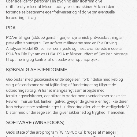
ubehagelige
for personer i en bygning eller ligefrem give
driftsforstyrrelser af følsomt udstyr eller maskiner. Vi kan i den
forbindelse bestemme egenfrekvenser og
rådgive om eventuelle
forbedringstiltag
.
PDA
PDA-målinger (stødbølgemålinger) er dynamisk prøvebelastning af
pæle eller spunsjern. Geo udfører målingerne med en Pile Driving
Analyzer Model 8G, som er den nyeste og mest avancerede model af
PDA fra Pile Dynamics i USA. PDA-målinger udført af Geo kan bidrage
til optimering og kontrol af dit pæle- eller spunsprojekt.
KØB/SALG AF EJENDOMME
Geo bistår med geotekniske undersøgelser i forbindelse med køb og
salg af ejendomme samt fejlfinding af funderinger og tilhørende
udbedringstiltag. Vi har et mangeårigt samarbejde med
forsikringsselskaber, der sikrer to parter mod uventede overraskelser.
Revner i murværket, lunker i gulvet, gyngende gulve eller fugt i kælderen
kan betyde store omkostninger til udbedring eller løbende vedligehold.
Vi
bistår med undersøgelser, der giver sikkerhed og tryghed i handelen.
SOFTWARE (WINSPOOKS)
Geo's state of the art-program ´WINSPOOKS´ bruges af mange i