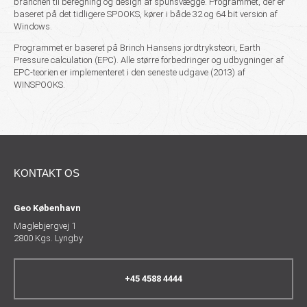
branchen til beregning og design af spunsvægge. Programmet, der er
baseret på det tidligere SPOOKS, kører i både 32 og 64 bit version af
Windows.
Programmet er baseret på Brinch Hansens jordtryksteori, Earth
Pressure calculation (EPC). Alle større forbedringer og udbygninger af
EPC-teorien er implementeret i den seneste udgave (2013) af
WINSPOOKS.
KONTAKT OS
Geo København
Maglebjergvej 1
2800 Kgs. Lyngby
+45 4588 4444