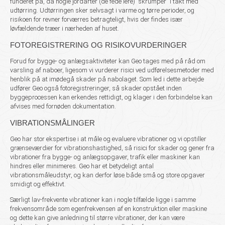
funderet på, da nogle jordarter (de fede lere) ”skrumper” i takt med
udtørring. Udtørringen sker selvsagt i varme og tørre perioder, og
risikoen for revner forværres betragteligt, hvis der findes især
løvfældende træer i nærheden af huset.
FOTOREGISTRERING OG RISIKOVURDERINGER
Forud for bygge- og anlægsaktiviteter kan Geo tages med på råd om
varsling af naboer, ligesom vi vurderer risici ved udførelsesmetoder med
henblik på at imødegå skader på nabolaget. Som led i dette arbejde
udfører Geo også fotoregistreringer, så skader opstået inden
byggeprocessen kan erkendes rettidigt, og klager i den forbindelse kan
afvises med fornøden dokumentation.
VIBRATIONSMÅLINGER
Geo har stor ekspertise i at måle og evaluere vibrationer og vi opstiller
grænseværdier for vibrationshastighed, så
risici
for skader og gener fra
vibrationer fra bygge- og anlægsopgaver, trafik eller maskiner kan
hindres eller minimeres. Geo har et betydeligt antal
vibrationsmåleudstyr, og kan derfor løse både små og store opgaver
smidigt og effektivt.
Særligt lav-frekvente vibrationer kan i nogle tilfælde ligge i samme
frekvensområde som egenfrekvensen af en konstruktion eller
maskine
og dette kan give anledning til større vibrationer, der kan være