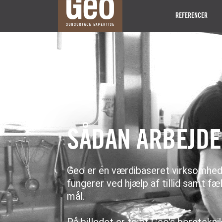
REFERENCER
SÅDAN ARBEJDER
Geo er en værdibaseret virksomhed
fungerer ved hjælp af tillid samt fæ
mål.