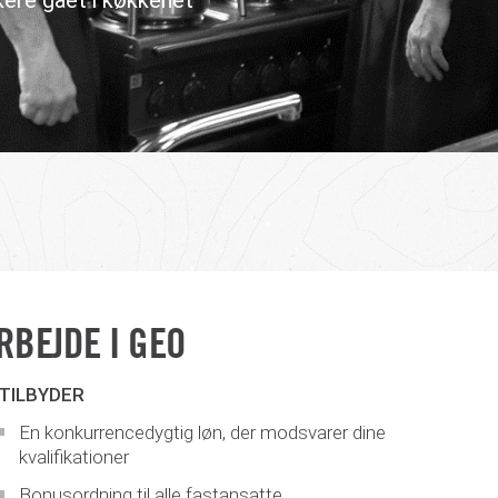
ikere gået i køkkenet
RBEJDE I GEO
 TILBYDER
En konkurrencedygtig løn, der modsvarer dine
kvalifikationer
Bonusordning til alle fastansatte