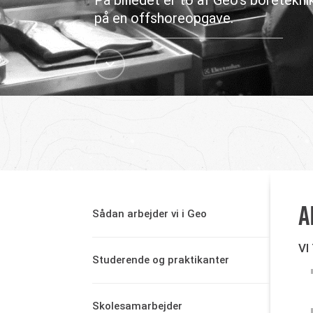
På billedet er to af Geo's boretekn
på en offshoreopgave.
A
Sådan arbejder vi i Geo
VI
Studerende og praktikanter
Skolesamarbejder