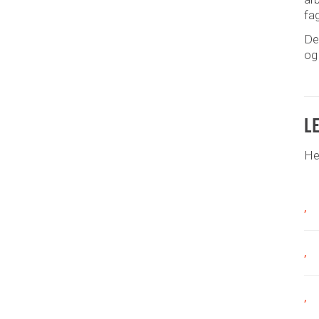
fa
Der
og 
L
Her
,
,
,