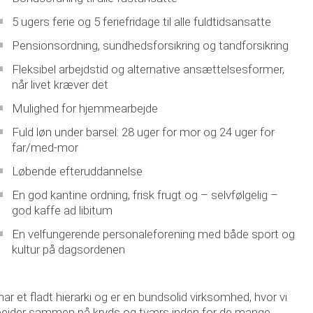
5 ugers ferie og 5 feriefridage til alle fuldtidsansatte
Pensionsordning, sundhedsforsikring og tandforsikring
Fleksibel arbejdstid og alternative ansættelsesformer,
når livet kræver det
Mulighed for hjemmearbejde
Fuld løn under barsel: 28 uger for mor og 24 uger for
far/med-mor
Løbende efteruddannelse
En god kantine ordning, frisk frugt og – selvfølgelig –
god kaffe ad libitum
En velfungerende personaleforening med både sport og
kultur på dagsordenen
har et fladt hierarki og er en bundsolid virksomhed, hvor vi
bejder sammen på kryds og tværs inden for de mange