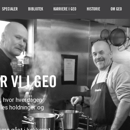
SPECIALER
BIBLIOTEK
KARRIERE I GEO
HISTORIE
OM GEO
 VI I GEO
, hvor hverdagen
lles holdninger og